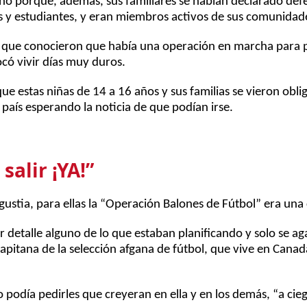
 sino porque, además, sus familiares se habían declarado def
s y estudiantes, y eran miembros activos de sus comunidad
 que conocieron que había una operación en marcha para p
ocó vivir días muy duros.
ue estas niñas de 14 a 16 años y sus familias se vieron oblig
país esperando la noticia de que podían irse.
salir ¡YA!”
ustia, para ellas la “Operación Balones de Fútbol” era una 
r detalle alguno de lo que estaban planificando y solo se a
capitana de la selección afgana de fútbol, que vive en Canad
 podía pedirles que creyeran en ella y en los demás, “a cieg