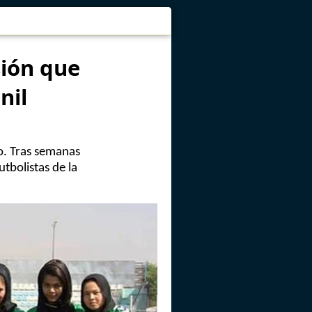
sión que
nil
o. Tras semanas
tbolistas de la