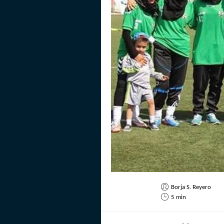
Borja S. Reyero
5 min