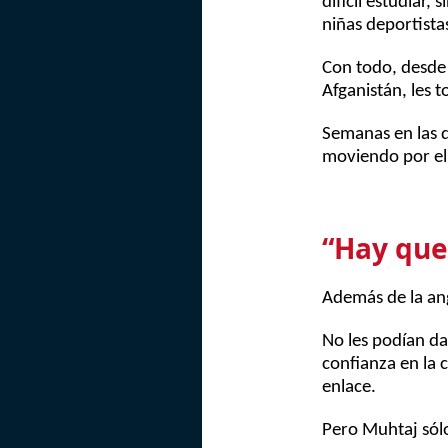
difícil estudiar,
niñas deportista
Con todo, desde
Afganistán, les t
Semanas en las q
moviendo por el 
“Hay que 
Además de la ang
No les podían da
confianza en la 
enlace.
Pero Muhtaj sólo