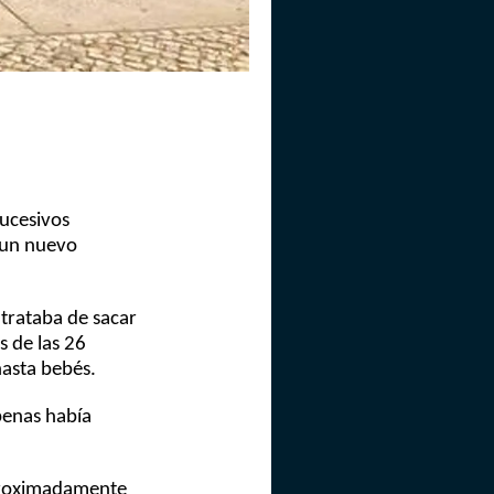
sucesivos
n un nuevo
trataba de sacar
 de las 26
hasta bebés.
penas había
aproximadamente