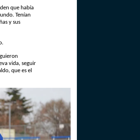
rden que había
gundo. Tenían
ñas y sus
o.
iguieron
va vida, seguir
aldo, que es el