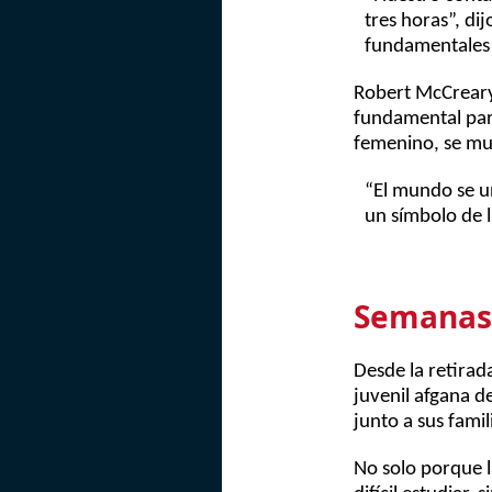
tres horas”, di
fundamentales p
Robert McCreary,
fundamental para
femenino, se mue
“El mundo se un
un símbolo de 
Semanas 
Desde la retirad
juvenil afgana d
junto a sus fami
No solo porque l