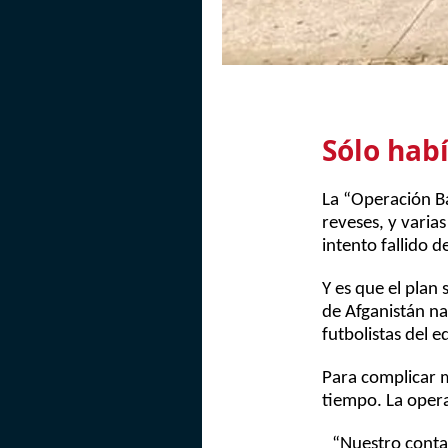
Sólo habí
La “Operación Ba
reveses, y varia
intento fallido d
Y es que el plan
de Afganistán n
futbolistas del e
Para complicar m
tiempo. La oper
“Nuestro conta