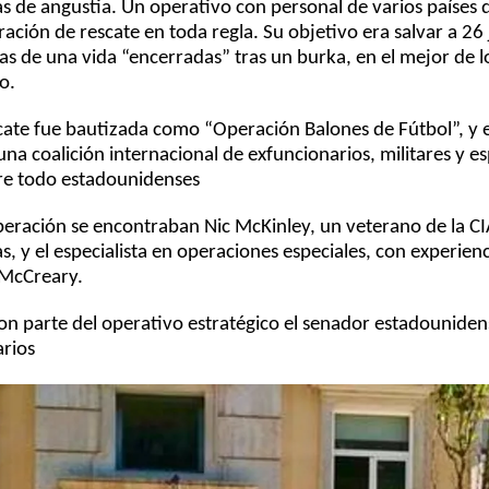
 de angustia. Un operativo con personal de varios países 
ción de rescate en toda regla. Su objetivo era salvar a 26
nas de una vida “encerradas” tras un burka, en el mejor de l
o.
cate fue bautizada como “Operación Balones de Fútbol”, y 
na coalición internacional de exfuncionarios, militares y es
bre todo estadounidenses
operación se encontraban Nic McKinley, un veterano de la CI
, y el especialista en operaciones especiales, con experienc
 McCreary.
n parte del operativo estratégico el senador estadouniden
rios