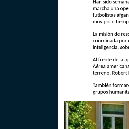
Han sido semanas
marcha una opera
futbolistas afga
muy poco tiemp
La misión de res
coordinada por u
inteligencia, so
Al frente de la 
Aérea americanas
terreno, Robert
También formaro
grupos humanita