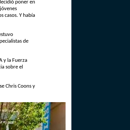
decidió poner en
 jóvenes
os casos. Y había
estuvo
pecialistas de
A y la Fuerza
ia sobre el
se Chris Coons y