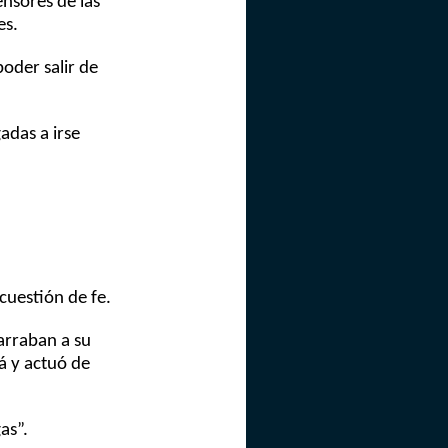
ensores de las
es.
oder salir de
adas a irse
cuestión de fe.
garraban a su
á y actuó de
as”.